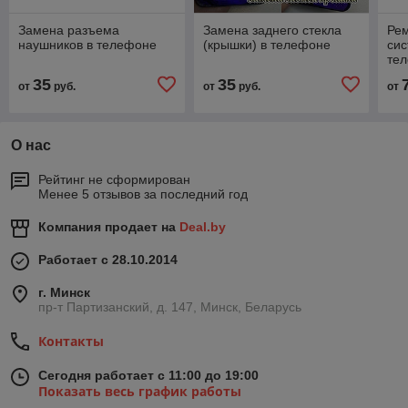
Замена разъема
Замена заднего стекла
Ре
наушников в телефоне
(крышки) в телефоне
сис
те
35
35
от
руб.
от
руб.
от
О нас
Рейтинг не сформирован
Менее 5 отзывов за последний год
Компания продает на
Deal.by
Работает с 28.10.2014
г. Минск
пр-т Партизанский, д. 147, Минск, Беларусь
Контакты
Сегодня работает с 11:00 до 19:00
Показать весь график работы