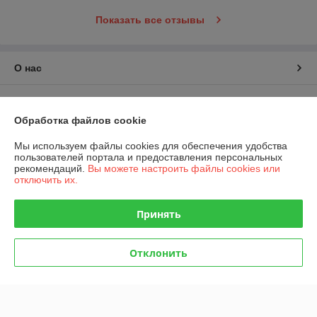
Показать все отзывы
О нас
Контакты
Обработка файлов cookie
Доставка и оплата
Мы используем файлы cookies для обеспечения удобства
пользователей портала и предоставления персональных
График работы
рекомендаций.
Вы можете настроить файлы cookies или
отключить их.
Полная версия сайта
Принять
Политика обработки cookies
Отклонить
Сайт создан на платформе Deal.by
Информация для покупателя